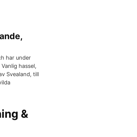
tande,
och har under
 Vanlig hassel,
v Svealand, till
ilda
ning &