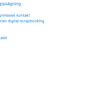
 uppsägning
ymnasiet kontakt
orian digital scrapbooking
alet