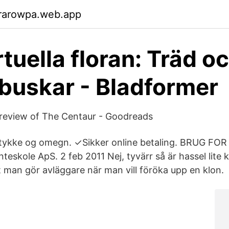
rarowpa.web.app
rtuella floran: Träd o
 buskar - Bladformer
 review of The Centaur - Goodreads
lstykke og omegn. ✓Sikker online betaling. BRUG FO
anteskole ApS. 2 feb 2011 Nej, tyvärr så är hassel lite 
t man gör avläggare när man vill föröka upp en klon.