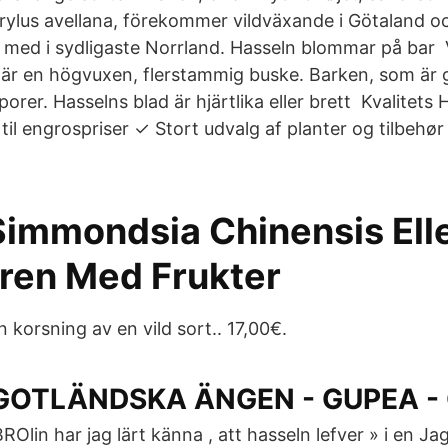
orylus avellana, förekommer vildväxande i Götaland oc
ch med i sydligaste Norrland. Hasseln blommar på bar
 är en högvuxen, flerstammig buske. Barken, som är 
orer. Hasselns blad är hjärtlika eller brett Kvalitets 
e til engrospriser ✓ Stort udvalg af planter og tilbehø
Simmondsia Chinensis Elle
ren Med Frukter
n korsning av en vild sort.. 17,00€.
 GOTLÄNDSKA ÄNGEN - GUPEA - 
BROlin har jag lärt känna , att hasseln lefver » i en Ja