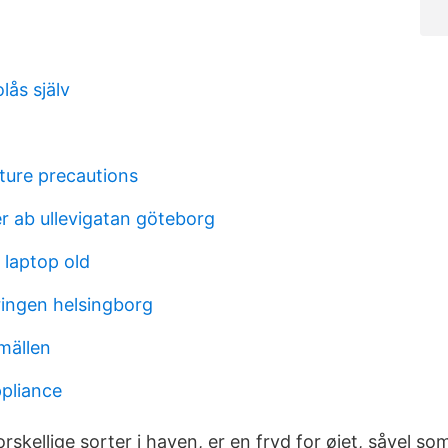
olås själv
ture precautions
er ab ullevigatan göteborg
 laptop old
ringen helsingborg
mällen
pliance
rskellige sorter i haven, er en fryd for øjet, såvel so