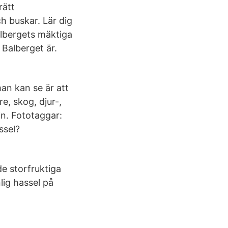
rätt
 buskar. Lär dig
albergets mäktiga
 Balberget är.
an kan se är att
, skog, djur-,
ain. Fototaggar:
assel?
e storfruktiga
lig hassel på