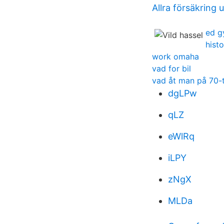
Allra försäkring
ed g
hist
work omaha
vad for bil
vad åt man på 70-t
dgLPw
qLZ
eWlRq
iLPY
zNgX
MLDa