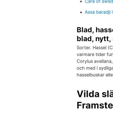
Care of swe
Assa baradji
Blad, hasse
blad, nytt,
Sorter. Hassel (C
varmare tider fun
Corylus avellana,
och med i sydlig
hasselbuskar elle
Vilda sl
Framst