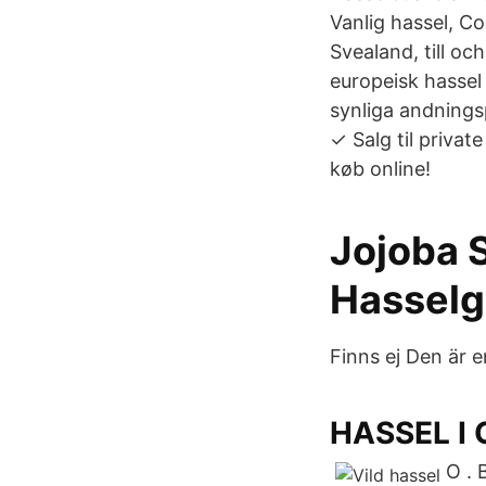
Vanlig hassel, C
Svealand, till o
europeisk hassel
synliga andningsp
✓ Salg til privat
køb online!
Jojoba 
Hasselg
Finns ej Den är e
HASSEL I
O . 