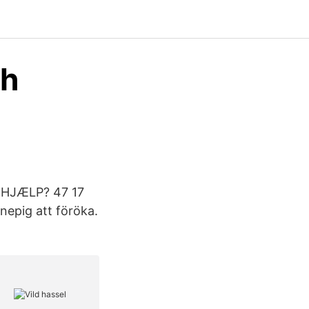
ch
R HJÆLP? 47 17
knepig att föröka.