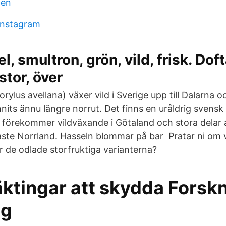
den
 instagram
l, smultron, grön, vild, frisk. Dof
 stor, över
orylus avellana) växer vild i Sverige upp till Dalarna 
nits ännu längre norrut. Det finns en uråldrig svensk
 förekommer vildväxande i Götaland och stora delar a
aste Norrland. Hasseln blommar på bar Pratar ni om v
r de odlade storfruktiga varianterna?
äktingar att skydda Forsk
eg