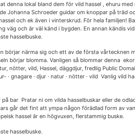
at denna lokal bland dem för vild hassel , ehuru med 
de Johanna Schroeder guidar om knoppar på träd och
assel och ek även i vinterskrud. För hela familjen! B
ng väg och är väl känd i bygden. En annan kändis vid
aste hasselbuske.
n börjar närma sig och ett av de första vårtecknen m
eln börjar blomma. Vanligen så blommar denna ekorre
tur, nötter, vild, Hassel, däggdjur, fredlig Public Dom
ur- · gnagare · djur · natur · nötter · vild Vanlig vild h
på bar Pratar ni om vilda hasselbuskar eller de odlad
ars går det fint att ympa någon förädlad form av van
peisk hassel är en högvuxen, flerstammig buske.
aste hasselbuske.