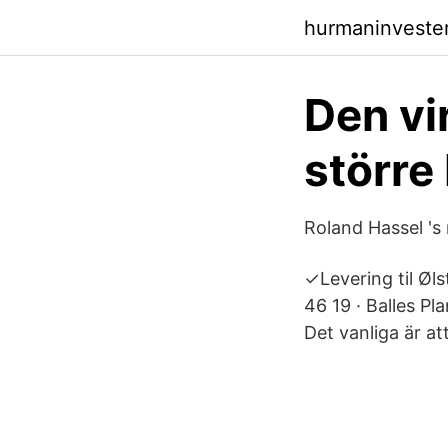
hurmaninveste
Den vi
större
Roland Hassel 's
✓Levering til Ø
46 19 · Balles Pl
Det vanliga är at