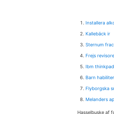
Installera alk
Kallebäck ir
Sternum frac
Frejs revisor
Ibm thinkpad
Barn habilite
Flyborgska s
Melanders ap
Hasselbuske af fo