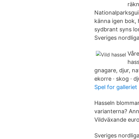
räkn
Nationalparksgui
känna igen bok, h
sydbrant syns lo
Sveriges nordlig
Våre
hass
gnagare, djur, na
ekorre · skog · dj
Spel for galleriet
Hasseln blommar 
varianterna? Ann
Vildväxande euro
Sveriges nordlig