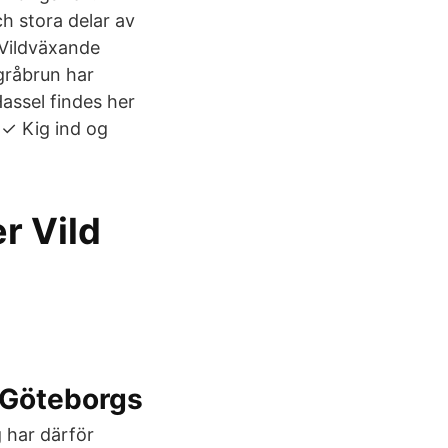
h stora delar av
 Vildväxande
gråbrun har
Hassel findes her
r ✓ Kig ind og
r Vild
Göteborgs
g har därför