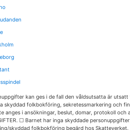
ano
judanden
e
ckholm
teborg
tant
usspindel
ppgifter kan ges i de fall den våldsutsatta är utsatt f
a skyddad folkbokföring, sekretessmarkering och fi
te anges i ansökningar, beslut, domar, protokoll och 
TER. ☐ Barnet har inga skyddade personuppgifter
ing/skyddad folkbokföring begärd hos Skatteverket.