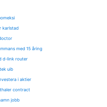
uomeksi
r karlstad
doctor
lsammans med 15 åring
 d-link router
otek uib
vestera i aktier
thaler contract
hamn jobb