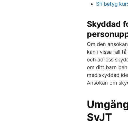
Sfi betyg kur
Skyddad f
personupp
Om den ansökan l
kan i vissa fall 
och adress skyd
om ditt barn beh
med skyddad iden
Ansökan om skydd
Umgänge
SvJT