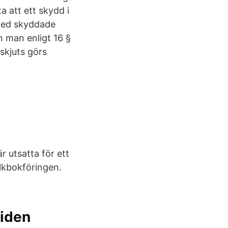
 att ett skydd i
 med skyddade
n man enligt 16 §
skjuts görs
r utsatta för ett
olkbokföringen.
uiden