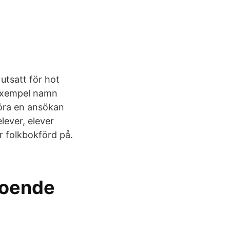
utsatt för hot
l exempel namn
öra en ansökan
lever, elever
r folkbokförd på.
boende