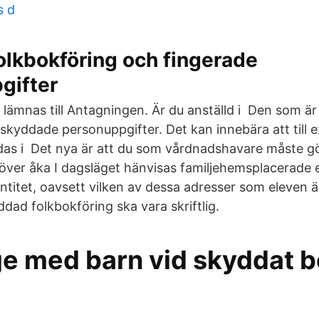
s d
olkbokföring och fingerade
gifter
ämnas till Antagningen. Är du anställd i Den som är 
få skyddade personuppgifter. Det kan innebära att til
das i Det nya är att du som vårdnadshavare måste g
över åka I dagsläget hänvisas familjehemsplacerade e
titet, oavsett vilken av dessa adresser som eleven ä
ad folkbokföring ska vara skriftlig.
 med barn vid skyddat 