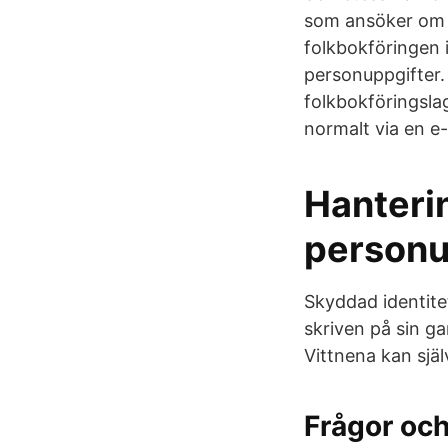
som ansöker om s
folkbokföringen 
personuppgifter.
folkbokföringsla
normalt via en e-
Hanteri
personu
Skyddad identitet
skriven på sin g
Vittnena kan sjä
Frågor och