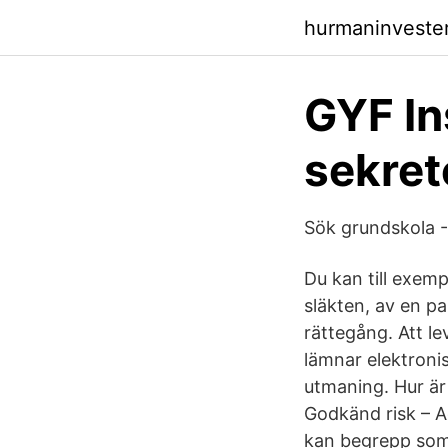
hurmaninveste
GYF In
sekret
Sök grundskola 
Du kan till exemp
släkten, av en pa
rättegång. Att le
lämnar elektroni
utmaning. Hur är 
Godkänd risk – Ac
kan begrepp som 