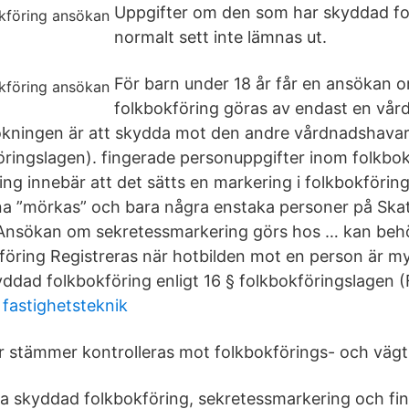
Uppgifter om den som har skyddad fo
normalt sett inte lämnas ut.
För barn under 18 år får en ansökan
folkbokföring göras av endast en vå
ökningen är att skydda mot den andre vårdnadshavar
öringslagen). fingerade personuppgifter inom folkbo
ng innebär att det sätts en markering i folkbokföring
a ”mörkas” och bara några enstaka personer på Skat
m. Ansökan om sekretessmarkering görs hos … kan be
öring Registreras när hotbilden mot en person är m
ddad folkbokföring enligt 16 § folkbokföringslagen (
 fastighetsteknik
er stämmer kontrolleras mot folkbokförings- och vägtr
a skyddad folkbokföring, sekretessmarkering och fi