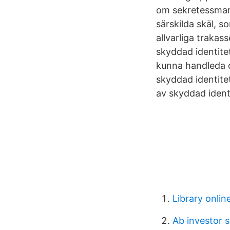
om sekretessmark
särskilda skäl, so
allvarliga trakas
skyddad identite
kunna handleda 
skyddad identitet
av skyddad ident
Library onlin
Ab investor 