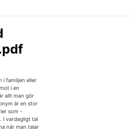
d
.pdf
i familjen eller
 mot i en
är allt man gör
nonym är en stor
rier som -
I vardagligt tal
ma när man talar