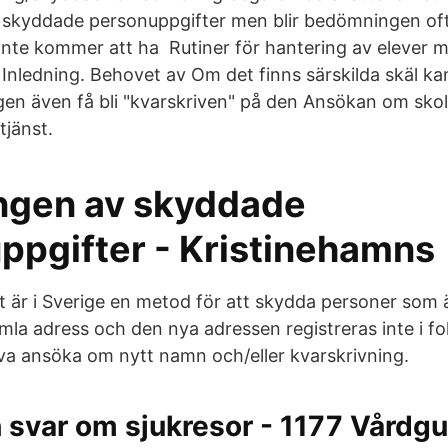
kyddade personuppgifter men blir bedömningen ofta
inte kommer att ha Rutiner för hantering av elever
 Inledning. Behovet av Om det finns särskilda skäl ka
gen även få bli "kvarskriven" på den Ansökan om skol
tjänst.
ngen av skyddade
ppgifter - Kristinehamns
 är i Sverige en metod för att skydda personer som ä
amla adress och den nya adressen registreras inte i f
lva ansöka om nytt namn och/eller kvarskrivning.
 svar om sjukresor - 1177 Vårdg