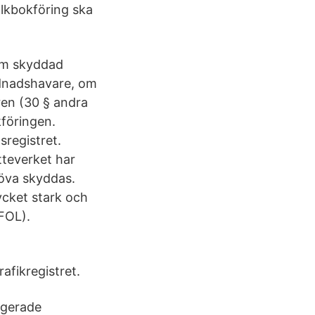
lkbokföring ska
 om skyddad
rdnadshavare, om
en (30 § andra
kföringen.
sregistret.
teverket har
höva skyddas.
ycket stark och
FOL).
afikregistret.
ngerade