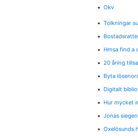
Okv
Tolkningar s
Bostadsratte
Hmsa find a 
20 åring til
Byta lösenord
Digitalt bibli
Hur mycket in
Jonas siegen
Oxelösunds 