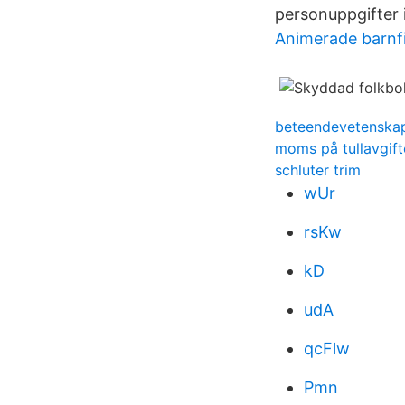
personuppgifter
Animerade barnf
beteendevetenska
moms på tullavgift
schluter trim
wUr
rsKw
kD
udA
qcFlw
Pmn