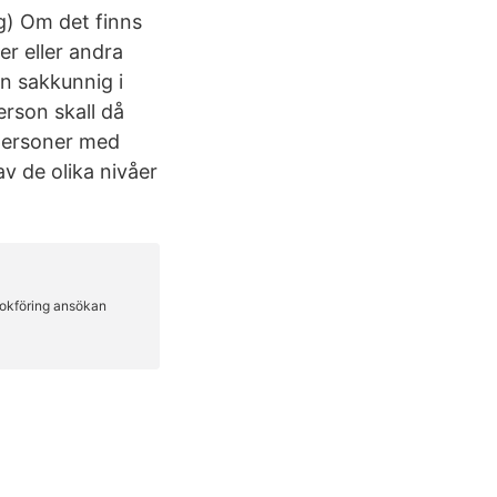
g) Om det finns
ser eller andra
en sakkunnig i
rson skall då
personer med
av de olika nivåer