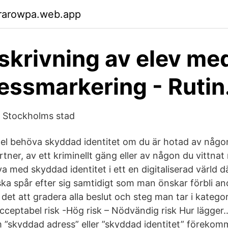
rarowpa.web.app
skrivning av elev me
essmarkering - Rutin
- Stockholms stad
el behöva skyddad identitet om du är hotad av någon 
rtner, av ett kriminellt gäng eller av någon du vittnat
va med skyddad identitet i ett en digitaliserad värld d
ska spår efter sig samtidigt som man önskar förbli a
det att gradera alla beslut och steg man tar i katego
ceptabel risk -Hög risk – Nödvändig risk Hur lägger… 
”skyddad adress” eller ”skyddad identitet” förekom