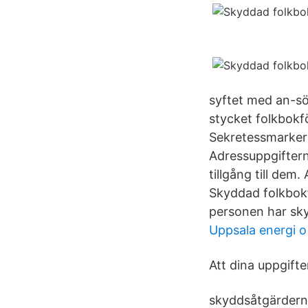
syftet med an-s
stycket folkbokf
Sekretessmarkeri
Adressuppgiftern
tillgång till de
Skyddad folkbokf
personen har sky
Uppsala energi o
Att dina uppgift
skyddsåtgärdern