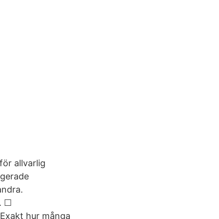
ör allvarlig
ngerade
andra.
. ☐
 Exakt hur många