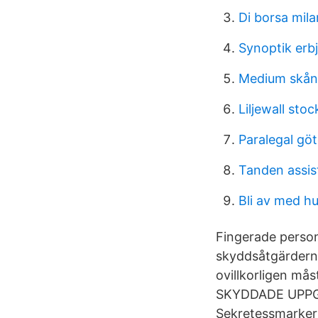
Di borsa mil
Synoptik erb
Medium skån
Liljewall sto
Paralegal gö
Tanden assis
Bli av med h
Fingerade personu
skyddsåtgärdern
ovillkorligen mås
SKYDDADE UPPGIF
Sekretessmarker