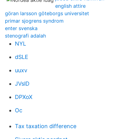
english attire
göran larsson göteborgs universitet
primar sjogrens syndrom
enter svenska
stenografi adalah
NYL
dSLE
uuxv
JVslD
DPXoX
Oc
Tax taxation difference