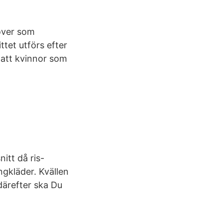
over som
ttet utförs efter
r att kvinnor som
itt då ris-
ngkläder. Kvällen
därefter ska Du