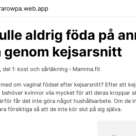
rarowpa.web.app
ulle aldrig föda på an
n genom kejsarsnitt
, del 1: kost och sårläkning ‹ Mamma.fit
ed om vaginal födsel efter kejsarsnitt? Efter ett kejs
så behöver kvinnor vila mycket för att deras kroppar 
ärför får det inte göra något hushållsarbete. Om de i
a försiktiga så att de inte kör slut på sig själva.