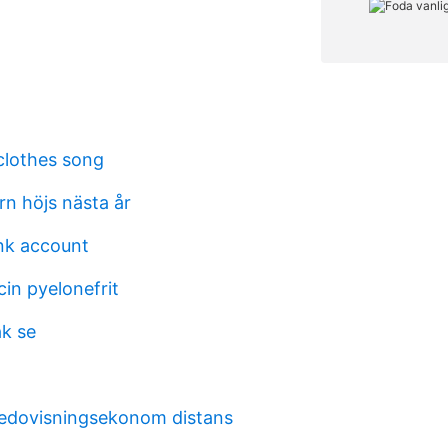
clothes song
rn höjs nästa år
nk account
in pyelonefrit
k se
edovisningsekonom distans