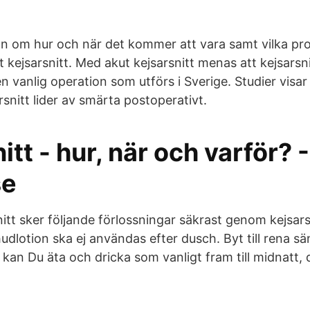
on om hur och när det kommer att vara samt vilka pr
 kejsarsnitt. Med akut kejsarsnitt menas att kejsarsni
en vanlig operation som utförs i Sverige. Studier visa
snitt lider av smärta postoperativt.
itt - hur, när och varför? -
se
nitt sker följande förlossningar säkrast genom kejsarsn
udlotion ska ej användas efter dusch. Byt till rena sä
kan Du äta och dricka som vanligt fram till midnatt, 