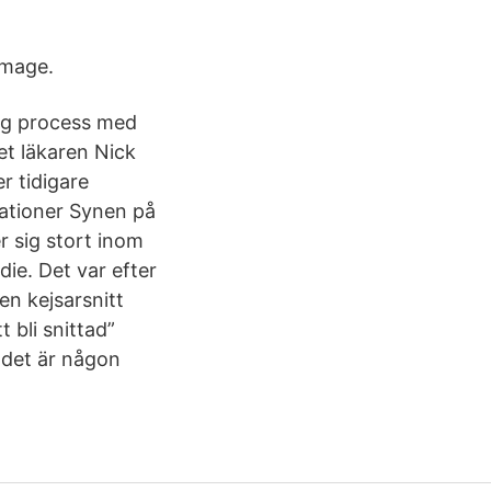
 mage.
lång process med
det läkaren Nick
r tidigare
kationer Synen på
er sig stort inom
die. Det var efter
den kejsarsnitt
t bli snittad”
t det är någon