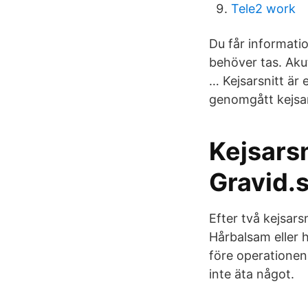
Tele2 work
Du får informati
behöver tas. Akut
… Kejsarsnitt är 
genomgått kejsar
Kejsarsn
Gravid.
Efter två kejsars
Hårbalsam eller h
före operationen 
inte äta något.