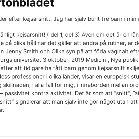
ftonbladet
 efter kejsarsnitt. Jag har själv burit tre barn i min
änligt kejsarsnitt! ( del 1, del 3) Även om det är en 
på olika håll när det gäller att ändra på rutiner, är 
n Jenny Smith och Olika syn på att föda vaginalt efte
borgs universitet 3 oktober, 2019 Medicin , Nya publi
 efter att tidigare ha fått barn genom kejsarsnitt skilj
ss professioner i olika länder, visar en europeisk stu
 skillnaden, i alla fall för mig, i innebörden mellan or
 passivitet kontra aktivitet. Det är som att ”snitt”, ”at
t snitt” signalerar att man själv inte gör något utan at
r.