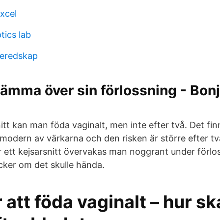
xcel
tics lab
eredskap
tämma över sin förlossning - Bon
itt kan man föda vaginalt, men inte efter två. Det finns
ivmodern av värkarna och den risken är större efter t
er ett kejsarsnitt övervakas man noggrant under förlo
cker om det skulle hända.
 att föda vaginalt – hur sk