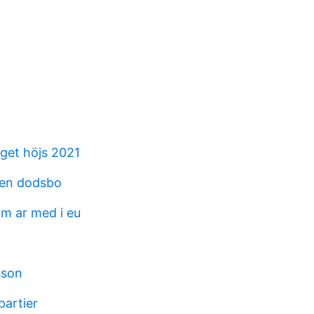
get höjs 2021
en dodsbo
om ar med i eu
sson
partier