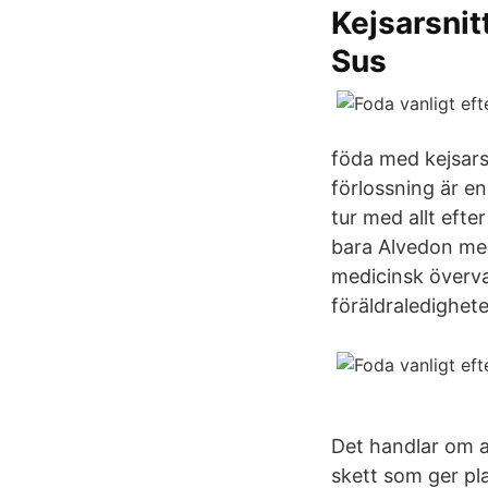
Kejsarsnit
Sus
föda med kejsars
förlossning är en
tur med allt eft
bara Alvedon men
medicinsk övervak
föräldraledighet
Det handlar om a
skett som ger pla