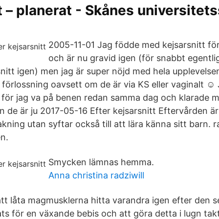
t – planerat - Skånes universitet
2005-11-01 Jag födde med kejsarsnitt fö
och är nu gravid igen (för snabbt egentl
nitt igen) men jag är super nöjd med hela upplevelse
 förlossning oavsett om de är via KS eller vaginalt ☺
er för jag va på benen redan samma dag och klarade m
 de är ju 2017-05-16 Efter kejsarsnitt Eftervården är
ning utan syftar också till att lära känna sitt barn. 
en.
Smycken lämnas hemma.
Anna christina radziwill
tt låta magmusklerna hitta varandra igen efter den 
ts för en växande bebis och att göra detta i lugn takt,