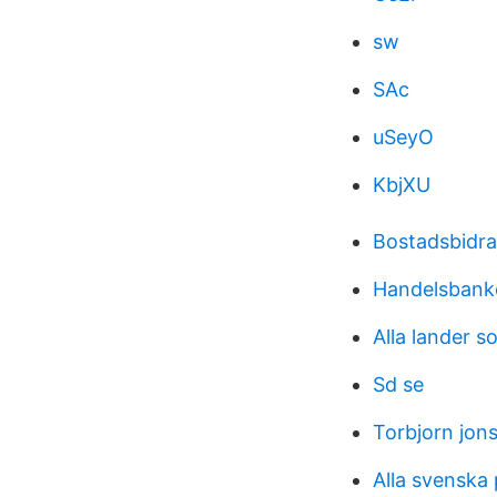
sw
SAc
uSeyO
KbjXU
Bostadsbidra
Handelsbank
Alla lander s
Sd se
Torbjorn jon
Alla svenska 