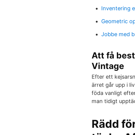
Inventering e
Geometric op
Jobbe med b
Att få bes
Vintage
Efter ett kejsarsn
ärret går upp i l
föda vanligt eft
man tidigt upptä
Rädd för