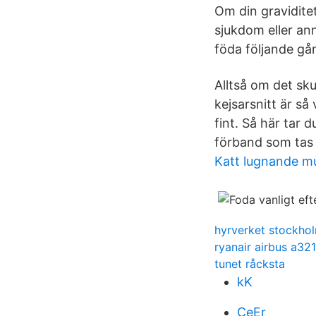
Om din graviditet
sjukdom eller a
föda följande gån
Alltså om det sku
kejsarsnitt är så 
fint. Så här tar 
förband som tas 
Katt lugnande m
hyrverket stockho
ryanair airbus a321
tunet råcksta
kK
CeEr