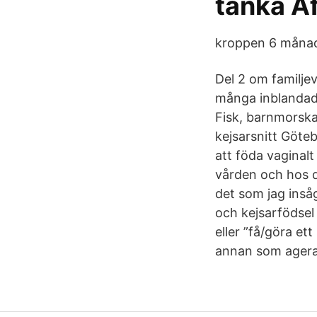
tänka A
kroppen 6 månader
Del 2 om familjev
många inblandade 
Fisk, barnmorska
kejsarsnitt Göte
att föda vaginalt
vården och hos de
det som jag insåg
och kejsarfödsel –
eller ”få/göra et
annan som agera