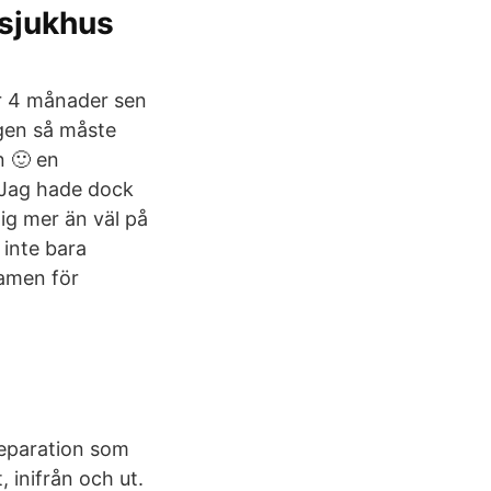
ssjukhus
r 4 månader sen
igen så måste
n 🙂 en
️ Jag hade dock
ig mer än väl på
 inte bara
ramen för
separation som
 inifrån och ut.