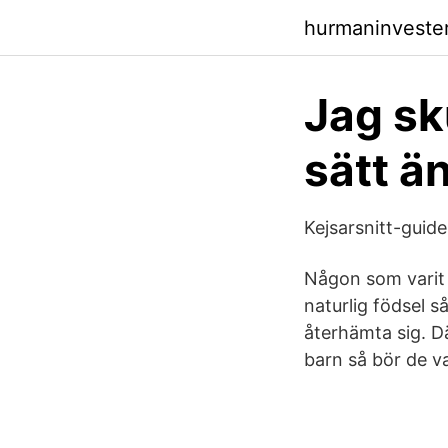
hurmaninveste
Jag sk
sätt ä
Kejsarsnitt-guide
Någon som varit m
naturlig födsel 
återhämta sig. D
barn så bör de var