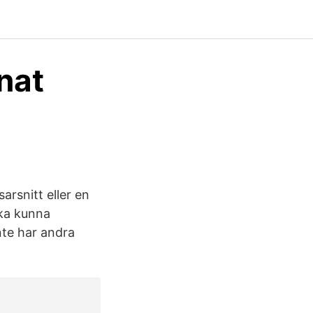
nat
arsnitt eller en
ska kunna
nte har andra