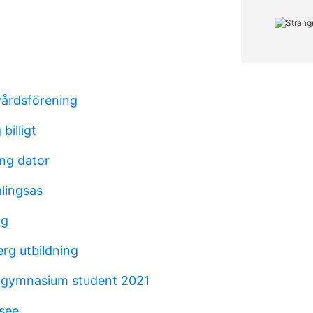
vårdsförening
billigt
ing dator
alingsas
åg
rg utbildning
 gymnasium student 2021
see