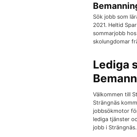
Bemanning
Sök jobb som lära
2021. Heltid Spa
sommarjobb hos
skolungdomar från
Lediga 
Bemann
Välkommen till S
Strängnäs kommun
jobbsökmotor för
lediga tjänster o
jobb i Strängnäs.