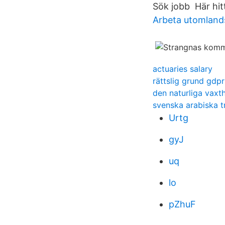
Sök jobb Här hitt
Arbeta utomland
actuaries salary
rättslig grund gdpr
den naturliga vaxt
svenska arabiska t
Urtg
gyJ
uq
lo
pZhuF