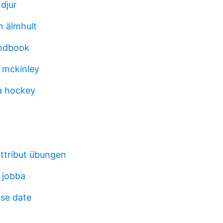
djur
n älmhult
andbook
 mckinley
a hockey
attribut übungen
 jobba
ase date