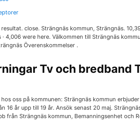
eptorer
a resultat. close. Strängnäs kommun, Strängnäs. 10,39
is · 4,006 were here. Välkommen till Strängnäs kommun
trängnäs Överenskommelser .
örningar Tv och bredband 
 hos oss på kommunen: Strängnäs kommun erbjuder
n 16 år upp till 19 år. Ansök senast 20 maj. Strängn
bb från Strängnäs kommun, Bemanningsenhet och Re