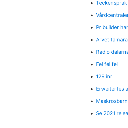
Teckensprak 
Vårdcentrale
Pr builder h
Arvet tamara
Radio dalarn
Fel fel fel
129 inr
Erweitertes 
Maskrosbarn
Se 2021 rele