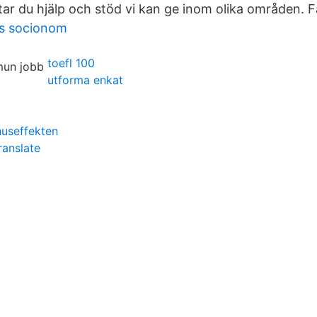
ar du hjälp och stöd vi kan ge inom olika områden. Få
s socionom
toefl 100
utforma enkat
huseffekten
ranslate