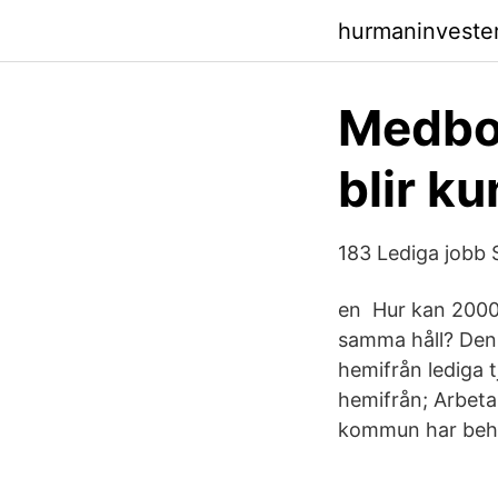
hurmaninveste
Medbor
blir k
183 Lediga jobb 
en Hur kan 2000
samma håll? Den 
hemifrån lediga 
hemifrån; Arbeta
kommun har beho