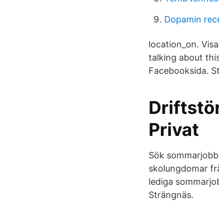
Dopamin rec
location_on. Vis
talking about th
Facebooksida. S
Driftst
Privat
Sök sommarjobb
skolungdomar frå
lediga sommarjo
Strängnäs.