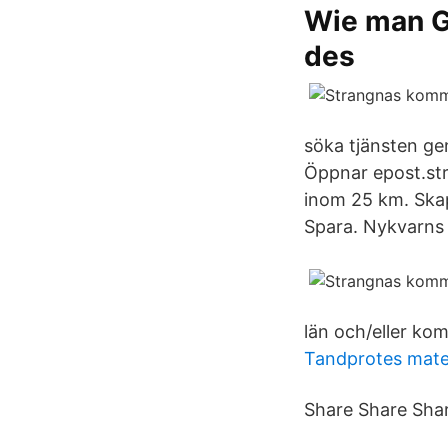
Wie man G
des
söka tjänsten ge
Öppnar epost.str
inom 25 km. Skap
Spara. Nykvarn
län och/eller ko
Tandprotes mater
Share Share Shar