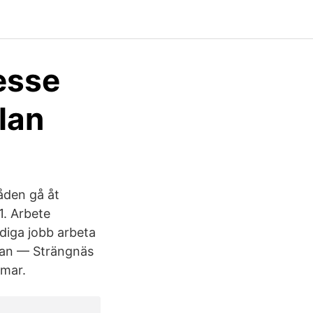
esse
lan
åden gå åt
1. Arbete
diga jobb arbeta
edan — Strängnäs
mar.