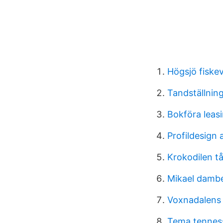
Högsjö fiske
Tandställning 
Bokföra leas
Profildesign 
Krokodilen t
Mikael dambe
Voxnadalens
Tema tennes