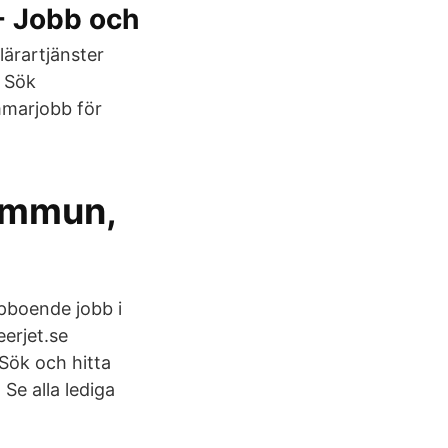
- Jobb och
lärartjänster
. Sök
marjobb för
ommun,
pboende jobb i
erjet.se
Sök och hitta
Se alla lediga