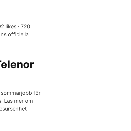
2 likes · 720
s officiella
Telenor
 sommarjobb för
äs Läs mer om
sursenhet i