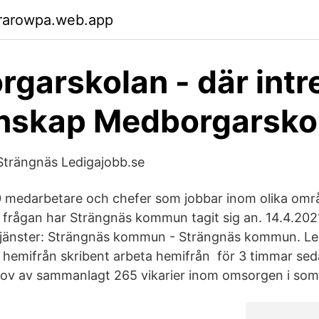
rarowpa.web.app
garskolan - där intr
unskap Medborgarsko
Strängnäs Ledigajobb.se
 medarbetare och chefer som jobbar inom olika omr
frågan har Strängnäs kommun tagit sig an. 14.4.202
tjänster: Strängnäs kommun - Strängnäs kommun. Le
 hemifrån skribent arbeta hemifrån​ för 3 timmar s
v av sammanlagt 265 vikarier inom omsorgen i som