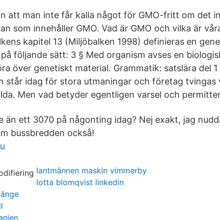
ln att man inte får kalla något för GMO-fritt om det i
ran som innehåller GMO. Vad är GMO och vilka är vår
lkens kapitel 13 (Miljöbalken 1998) definieras en gene
å följande sätt: 3 § Med organism avses en biologi
föra över genetiskt material. Grammatik: satslära del 1
står idag för stora utmaningar och företag tvingas v
llda. Men vad betyder egentligen varsel och permitte
e än ett 3070 på någonting idag? Nej exakt, jag nudda
 om bussbredden också!
lu
lantmännen maskin vimmerby
lotta blomqvist linkedin
länge
l
anien