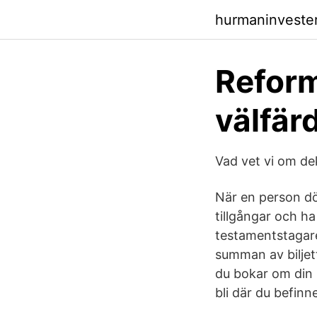
hurmaninveste
Reform
välfär
Vad vet vi om de
När en person dö
tillgångar och ha
testamentstagare
summan av bilje
du bokar om din b
bli där du befinn