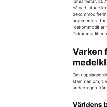
lönearbetar. 202
på vad lutherska 
dekommodifierin
argumentera för a
”dekommodifiering
Dekommodifierin
Varken f
medelkl
Om uppslagsordet
stammen om, t.ex.
undantagna från 
Världens b