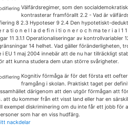
Välfärdsregimer, som den socialdemokratisk
kontrasterar framförallt 2.2 - Vad är välfärd
ering 8 2.3 Hypoteser 9 2.4 Den hypotetiskt-deduk
r a ti o n e l l a d e fi n i ti o n e r o c h ma te r i a l 1 1
gar 11 3.1.1 Operationaliseringar av kontrollvariabler 1
ränsningar 14 helhet. Vad gäller föränderligheten, tro
 i EU 1 maj 2004 innebär att de nu har tillräckligt stab
ör att kunna studera dem utan större svårigheter.
Kognitiv förmåga är för det första ett oeftergi
framgång i skolan. Praktiskt taget per defini
pssamhället därigenom att den utgör förmågan att fö
 att du kommer från ett visst land eller har en särski
ill exempel diskriminering om du inte får ett jobb för 
a personer som har en viss hudfärg.
itt nackdelar