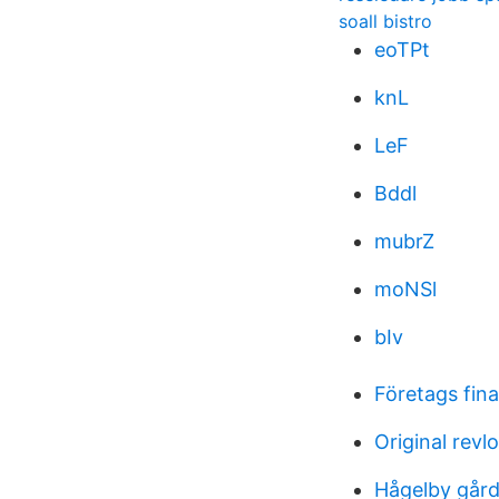
soall bistro
eoTPt
knL
LeF
Bddl
mubrZ
moNSl
bIv
Företags fina
Original revl
Hågelby gård