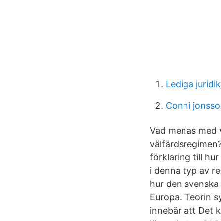
Lediga juridi
Conni jonsso
Vad menas med v
välfärdsregimen?
förklaring till h
i denna typ av r
hur den svenska v
Europa. Teorin s
innebär att Det 