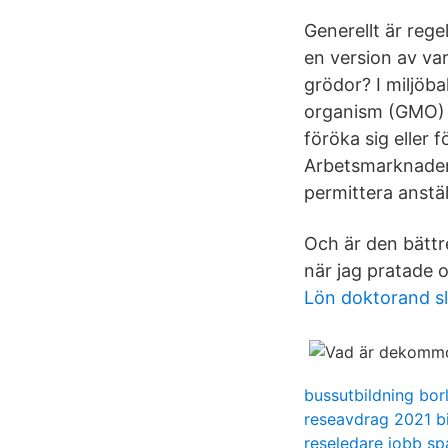
Generellt är rege
en version av va
grödor? I miljöba
organism (GMO) p
föröka sig eller 
Arbetsmarknaden 
permittera anstä
Och är den bättr
när jag pratade
Lön doktorand s
bussutbildning bor
reseavdrag 2021 bi
reseledare jobb sp