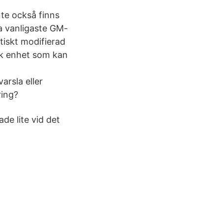
nte också finns
a vanligaste GM-
tiskt modifierad
sk enhet som kan
arsla eller
ring?
de lite vid det