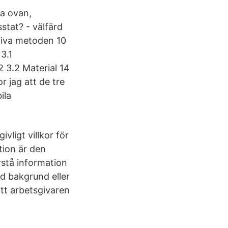
a ovan,
sstat? - välfärd
tiva metoden 10
 3.1
2 3.2 Material 14
r jag att de tre
ila
vligt villkor för
tion är den
rstå information
ld bakgrund eller
att arbetsgivaren