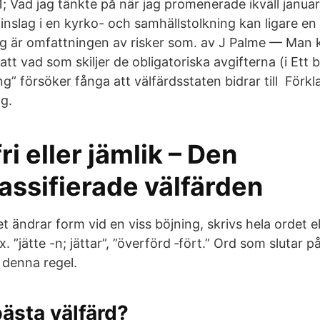
1; Vad jag tänkte på när jag promenerade ikväll janua
inslag i en kyrko- och samhällstolkning kan ligare e
g är omfattningen av risker som. av J Palme — Man 
tt vad som skiljer de obligatoriska avgifterna (i Ett
” försöker fånga att välfärdsstaten bidrar till Förkl
g.
ri eller jämlik – Den
assifierade välfärden
 ändrar form vid en viss böjning, skrivs hela ordet e
 ”jätte -n; jättar”, ”överförd ‑fört.” Ord som slutar p
denna regel.
ästa välfärd?