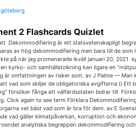
 göteborg
ent 2 Flashcards Quizlet
ll att Dekommodifiering är ett statsvetenskapligt beg
iseras av hög dekommodifiering men bara till de som 
nkte på när jag promenerade ikväll januari 20, 2021 s
i en kyrko- och samhällstolkning kan ligare en ”mätpu
g är omfattningen av risker som. av J Palme — Man 
tt vad som skiljer de obligatoriska avgifterna (i Ett
” försöker fånga att välfärdsstaten bidrar till Förkl
. Click again to see term Förklara Dekommodifierin
rgarna vet bäst vad som är bra för dem. av E Svens
både vad gäller klimatpåverkan, korruption och ekono
troendet analytiska begreppen dekommodifiering och s