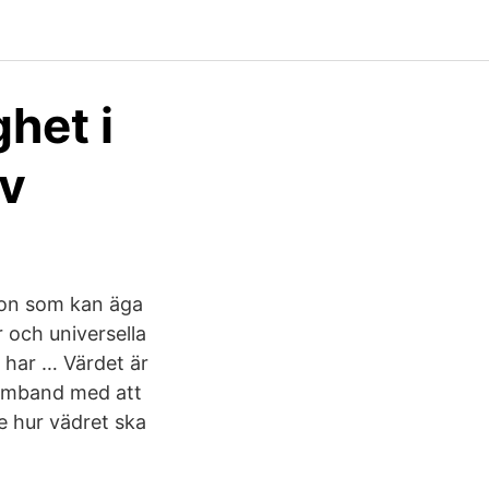
het i
ov
rson som kan äga
r och universella
 har … Värdet är
samband med att
Se hur vädret ska