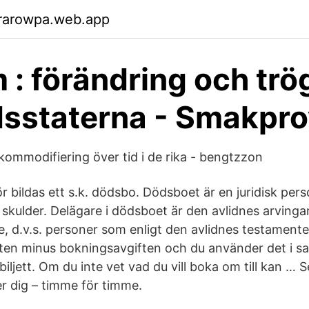
rarowpa.web.app
 : förändring och trög
dsstaterna - Smakpr
kommodifiering över tid i de rika - bengtzzon
r bildas ett s.k. dödsbo. Dödsboet är en juridisk pe
 skulder. Delägare i dödsboet är den avlidnes arvinga
, d.v.s. personer som enligt den avlidnes testamente
tten minus bokningsavgiften och du använder det i 
iljett. Om du inte vet vad du vill boka om till kan … 
er dig – timme för timme.