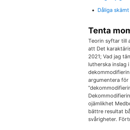
Dåliga skämt
Tenta mom
Teorin syftar ti
att Det karaktär
2021; Vad jag tä
lutherska inslag 
dekommodifierin
argumentera för a
”dekommodifiering
Dekommodifiering
ojämlikhet Medbo
bättre resultat 
svårigheter. För