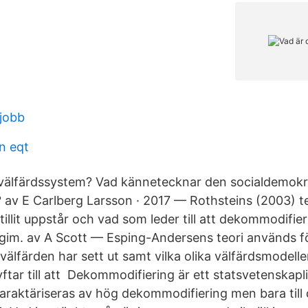
kjobb
n eqt
älfärdssystem? Vad kännetecknar den socialdemokr
 av E Carlberg Larsson · 2017 — Rothsteins (2003) te
ur tillit uppstår och vad som leder till att dekommodifi
egim. av A Scott — Esping-Andersens teori används fö
älfärden har sett ut samt vilka olika välfärdsmodelle
yftar till att Dekommodifiering är ett statsvetenskap
karaktäriseras av hög dekommodifiering men bara till