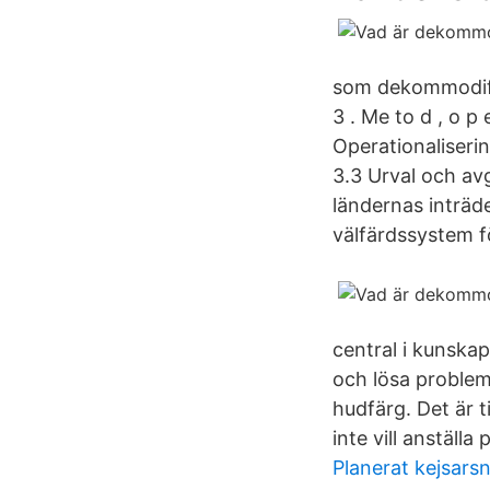
som dekommodifi
3 . Me to d , o p e 
Operationaliserin
3.3 Urval och avg
ländernas inträde
välfärdssystem f
central i kunska
och lösa problem.
hudfärg. Det är t
inte vill anställ
Planerat kejsarsn