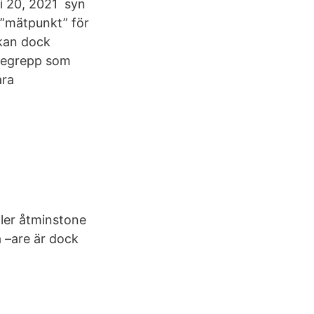
ri 20, 2021 syn
n ”mätpunkt” för
kan dock
 begrepp som
ara
ller åtminstone
å –are är dock