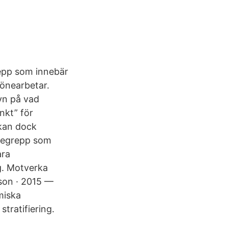
repp som innebär
lönearbetar.
yn på vad
nkt” för
kan dock
 begrepp som
ara
g. Motverka
son · 2015 —
miska
tratifiering.