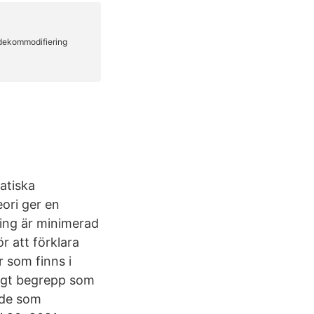
atiska
ori ger en
ering är minimerad
r att förklara
r som finns i
ligt begrepp som
 de som