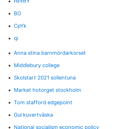
HPHfY
BO
CpYk
qi
Anna stina barnmördarkorset
Middlebury college
Skolstart 2021 sollentuna
Market hotorget stockholm
Tom stafford edgepoint
Gul kuvertväska
National socialism economic policy