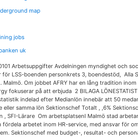
derground map
ining jobs
banken uk
0101 Arbetsuppgifter Avdelningen myndighet och soci
r för LSS-boenden personkrets 3, boendestöd, Alla 
 Malmö. Om jobbet AFRY har en lång tradition inom
ergy fokuserar på att erbjuda 2 BILAGA LÖNESTATI
atistik indelad efter Medianlön innebär att 50 medar
e eller samma lön Sektionschef Totalt , ,6% Sektionsc
 , SFI-Lärare Om arbetsplatsenI Malmö stad arbetar
fördela arbetet inom HR-service, med ansvar för om
em. Sektionschef med budget-, resultat- och persona