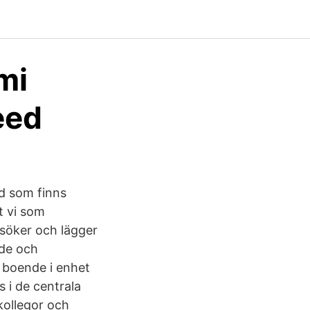
mi
eed
d som finns
t vi som
söker och lägger
nde och
 boende i enhet
 i de centrala
kollegor och