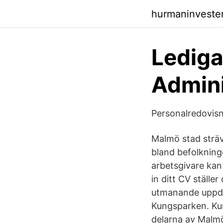
hurmaninveste
Lediga
Admini
Personalredovis
Malmö stad sträv
bland befolkning
arbetsgivare kan
in ditt CV ställer
utmanande uppdr
Kungsparken. Kun
delarna av Malmö