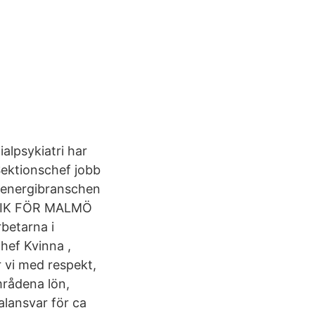
alpsykiatri har
Sektionschef jobb
 energibranschen
STIK FÖR MALMÖ
betarna i
hef Kvinna ,
 vi med respekt,
rådena lön,
lansvar för ca