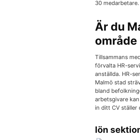
30 medarbetare. 
Är du M
område 
Tillsammans med 
förvalta HR-serv
anställda. HR-se
Malmö stad sträv
bland befolkning
arbetsgivare kan
in ditt CV ställer
lön sektio