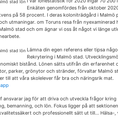
I vår lönestatistik för 2020 ingår 70 200 
Enkäten genomfördes från oktober 2020 t
vens på 58 procent. I deras koloniträdgård i Malmö 
 och utmaningar. om Toruns resa från nyexaminerad h
Malmö stad och om ägnar vi oss åt något vi länge utl
önearbete.
Lämna din egen referens eller tipsa någ
Rekrytering i Malmö stad. Utvecklingsmöj
nomiskt bistånd. Lönen sätts utifrån din erfarenhet
tor, parker, grönytor och stränder, förvaltar Malmö st
 till att våra skolelever får bra och näringsrik mat.
 app
ansvarar jag för att driva och utveckla frågor kring 
g, bemanning, och lön. Fokus ligger på att sektionen
alitetssäkert och professionellt sätt ut till… Hälsa-,