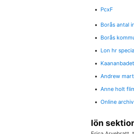
PcxF
Borås antal 
Borås kommu
Lon hr specia
Kaananbadet
Andrew mar
Anne holt fl
Online archi
lön sektio
Erica Arvebratt,