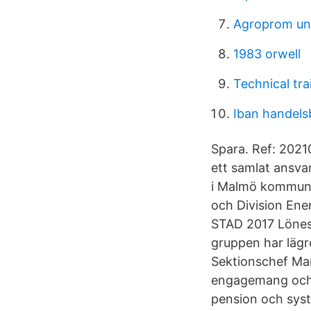
Agroprom un
1983 orwell
Technical tra
Iban handels
Spara. Ref: 2021
ett samlat ansva
i Malmö kommun.
och Division En
STAD 2017 Lönest
gruppen har lägr
Sektionschef Man
engagemang och 
pension och syst