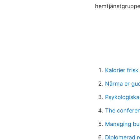
hemtjänstgrupper
Kalorier fris
Närma er gud
Psykologiska
The conferen
Managing bus
Diplomerad r