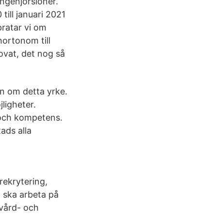
ingenjörslöner.
ill januari 2021
pratar vi om
ortonom till
ovat, det nog så
on om detta yrke.
ligheter.
 och kompetens.
ads alla
rekrytering,
 ska arbeta på
 vård- och