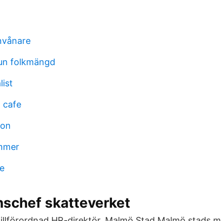
invånare
n folkmängd
list
 cafe
ton
immer
ve
nschef skatteverket
 tillförordnad HR-direktör, Malmö Stad Malmö stads m