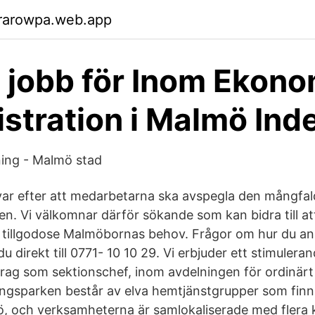
rarowpa.web.app
 jobb för Inom Ekono
stration i Malmö Ind
ning - Malmö stad
ar efter att medarbetarna ska avspegla den mångfal
en. Vi välkomnar därför sökande som kan bidra till at
 tillgodose Malmöbornas behov. Frågor om hur du an
 du direkt till 0771- 10 10 29. Vi erbjuder ett stimulera
ag som sektionschef, inom avdelningen för ordinärt
gsparken består av elva hemtjänstgrupper som finns
, och verksamheterna är samlokaliserade med flera 