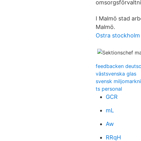
omsorgsförvaltn
I Malmö stad arb
Malmö.
Ostra stockholm
feedbacken deuts
västsvenska glas
svensk miljomarkn
ts personal
GCR
mL
Aw
RRqH