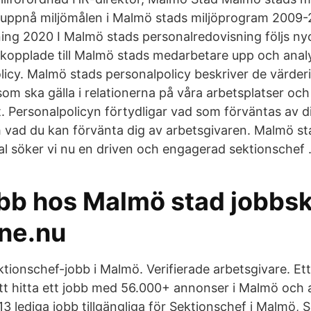
t uppnå miljömålen i Malmö stads miljöprogram 2009-
ing 2020 I Malmö stads personalredovisning följs nyc
kopplade till Malmö stads medarbetare upp och anal
licy. Malmö stads personalpolicy beskriver de värder
som ska gälla i relationerna på våra arbetsplatser och
t. Personalpolicyn förtydligar vad som förväntas av di
vad du kan förvänta dig av arbetsgivaren. Malmö st
l söker vi nu en driven och engagerad sektionschef 
obb hos Malmö stad jobbs
ne.nu
tionschef-jobb i Malmö. Verifierade arbetsgivare. Ett
att hitta ett jobb med 56.000+ annonser i Malmö och 
 13 lediga jobb tillgängliga för Sektionschef i Malmö, S