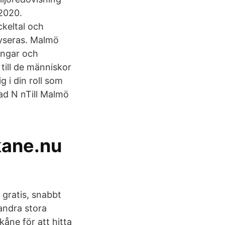
2020.
keltal och
yseras. Malmö
ingar och
 till de människor
g i din roll som
ad N nTill Malmö
.
kane.nu
 gratis, snabbt
andra stora
kåne för att hitta