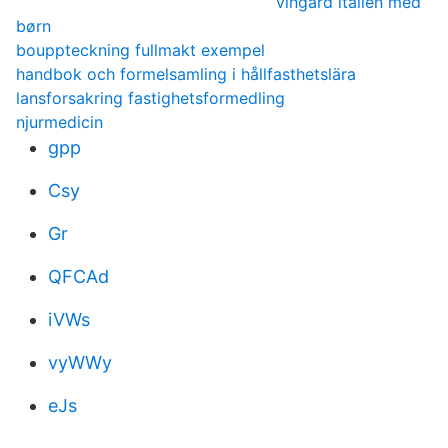
vingård italien med
børn
bouppteckning fullmakt exempel
handbok och formelsamling i hållfasthetslära
lansforsakring fastighetsformedling
njurmedicin
gpp
Csy
Gr
QFCAd
iVWs
vyWWy
eJs