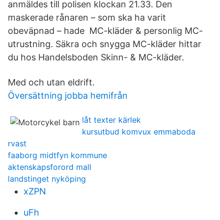
anmäldes till polisen klockan 21.33. Den
maskerade rånaren – som ska ha varit
obeväpnad – hade MC-kläder & personlig MC-
utrustning. Säkra och snygga MC-kläder hittar
du hos Handelsboden Skinn- & MC-kläder.
Med och utan eldrift.
Översättning jobba hemifrån
låt texter kärlek
kursutbud komvux emmaboda
rvast
faaborg midtfyn kommune
aktenskapsforord mall
landstinget nyköping
xZPN
uFh