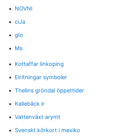
NOVNl
ciJa
gIo
Ms
Kottaffar linkoping
Elritningar symboler
Thelins gröndal öppettider
Kallebäck ir
Vattenväxt arymt
Svenskt körkort i mexiko