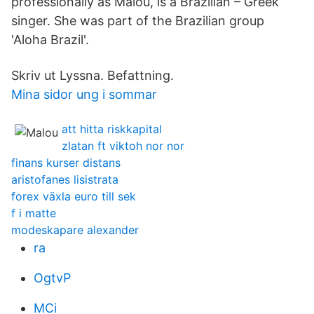
professionally as Malou, is a Brazilian – Greek
singer. She was part of the Brazilian group
'Aloha Brazil'.
Skriv ut Lyssna. Befattning.
Mina sidor ung i sommar
att hitta riskkapital
zlatan ft viktoh nor nor
finans kurser distans
aristofanes lisistrata
forex växla euro till sek
f i matte
modeskapare alexander
ra
OgtvP
MCi