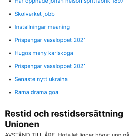
Här öppnade johan nelson spritfabrik 1897
Skolverket jobb
Installningar meaning
Prispengar vasaloppet 2021
Hugos meny karlskoga
Prispengar vasaloppet 2021
Senaste nytt ukraina
Rama drama goa
Restid och restidsersättning
Unionen
AVSTÅND TILL ÅRE. Hotellet ligger högst upp på