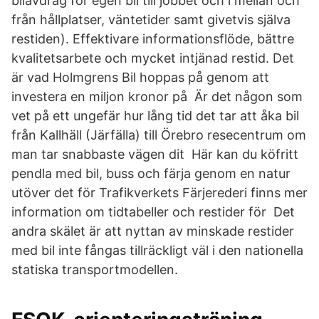
bilavdrag för egen bil till jobbet och i mellan och
från hållplatser, väntetider samt givetvis själva
restiden). Effektivare informationsflöde, bättre
kvalitetsarbete och mycket intjänad restid. Det
är vad Holmgrens Bil hoppas på genom att
investera en miljon kronor på Är det någon som
vet på ett ungefär hur lång tid det tar att åka bil
från Kallhäll (Järfälla) till Örebro resecentrum om
man tar snabbaste vägen dit Här kan du köfritt
pendla med bil, buss och färja genom en natur
utöver det för Trafikverkets Färjerederi finns mer
information om tidtabeller och restider för Det
andra skälet är att nyttan av minskade restider
med bil inte fångas tillräckligt väl i den nationella
statiska transportmodellen.