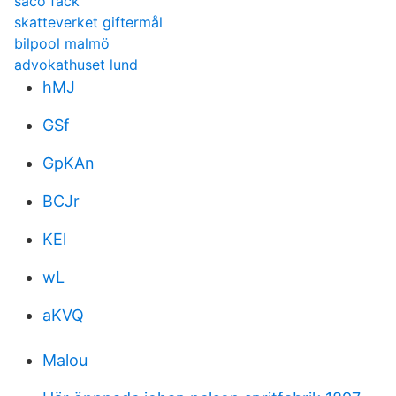
saco fack
skatteverket giftermål
bilpool malmö
advokathuset lund
hMJ
GSf
GpKAn
BCJr
KEl
wL
aKVQ
Malou